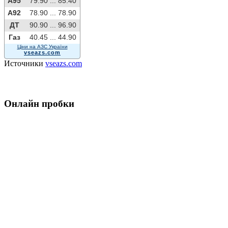
A95
79.90 ...
85.40
A92
78.90 ...
78.90
ДТ
90.90 ...
96.90
Газ
40.45 ...
44.90
Ціни на АЗС України
vseazs.com
Источники
vseazs.com
Онлайн пробки