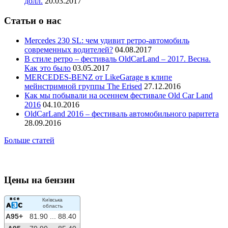
долл.
20.03.2017
Статьи о нас
Mercedes 230 SL: чем удивит ретро-автомобиль
современных водителей?
04.08.2017
В стиле ретро – фестиваль OldCarLand – 2017. Весна.
Как это было
03.05.2017
MERCEDES-BENZ от LikeGarage в клипе
мейнстримной группы The Erised
27.12.2016
Как мы побывали на осеннем фестивале Old Car Land
2016
04.10.2016
OldCarLand 2016 – фестиваль автомобильного раритета
28.09.2016
Больше статей
Цены на бензин
Київська
область
A95+
81.90 ...
88.40