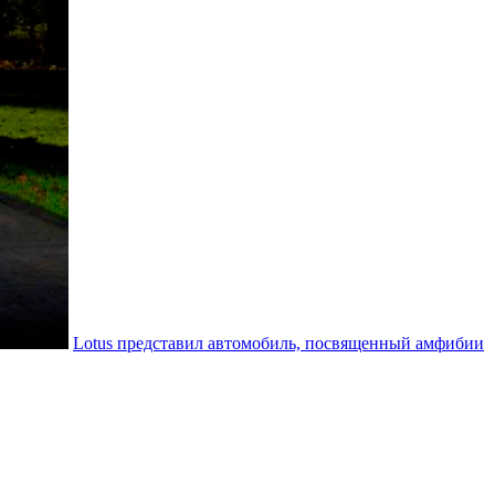
Lotus представил автомобиль, посвященный амфибии