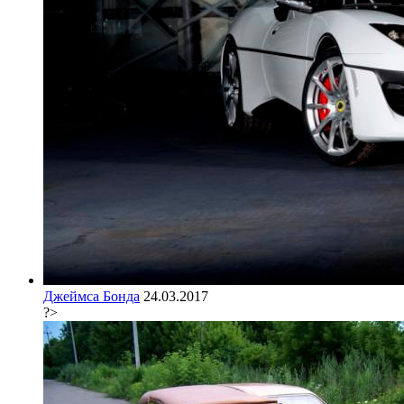
Джеймса Бонда
24.03.2017
?>