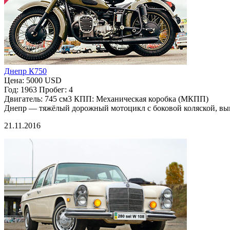
Днепр К750
Цена:
5000 USD
Год:
1963
Пробег:
4
Двигатель:
745 см3
КПП:
Механическая коробка (МКПП)
Днепр — тяжёлый дорожный мотоцикл с боковой коляской, в
21.11.2016