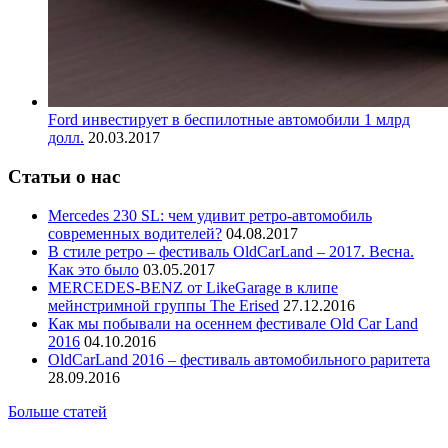
Ford инвестирует в беспилотные автомобили 1 млрд
долл.
20.03.2017
Статьи о нас
Mercedes 230 SL: чем удивит ретро-автомобиль
современных водителей?
04.08.2017
В стиле ретро – фестиваль OldCarLand – 2017. Весна.
Как это было
03.05.2017
MERCEDES-BENZ от LikeGarage в клипе
мейнстримной группы The Erised
27.12.2016
Как мы побывали на осеннем фестивале Old Car Land
2016
04.10.2016
OldCarLand 2016 – фестиваль автомобильного раритета
28.09.2016
Больше статей