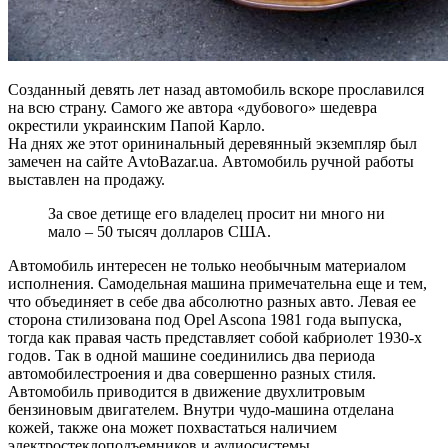
Созданный девять лет назад автомобиль вскоре прославился
на всю страну. Самого же автора «дубового» шедевра
окрестили украинским Папой Карло.
На днях же этот орининальный деревянный экземпляр был
замечен на сайте АvtoBazar.ua. Автомобиль ручной работы
выставлен на продажу.
За свое детище его владелец просит ни много ни
мало – 50 тысяч долларов США.
Автомобиль интересен не только необычным материалом
исполнения. Самодельная машина примечательна еще и тем,
что объединяет в себе два абсолютно разных авто. Левая ее
сторона стилизована под Opel Ascona 1981 года выпуска,
тогда как правая часть представляет собой кабриолет 1930-х
годов. Так в одной машине соединились два периода
автомобилестроения и два совершенно разных стиля.
Автомобиль приводится в движение двухлитровым
бензиновым двигателем. Внутри чудо-машина отделана
кожей, также она может похвастаться наличием
электростеклоподъемников и аудиосистемы.