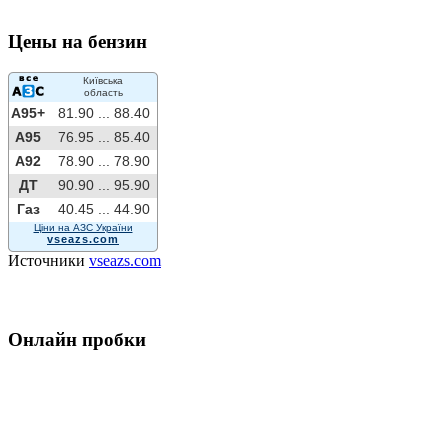
Цены на бензин
Київська
область
A95+
81.90 ...
88.40
A95
76.95 ...
85.40
A92
78.90 ...
78.90
ДТ
90.90 ...
95.90
Газ
40.45 ...
44.90
Ціни на АЗС України
vseazs.com
Источники
vseazs.com
Онлайн пробки