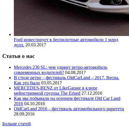
Ford инвестирует в беспилотные автомобили 1 млрд
долл.
20.03.2017
Статьи о нас
Mercedes 230 SL: чем удивит ретро-автомобиль
современных водителей?
04.08.2017
В стиле ретро – фестиваль OldCarLand – 2017. Весна.
Как это было
03.05.2017
MERCEDES-BENZ от LikeGarage в клипе
мейнстримной группы The Erised
27.12.2016
Как мы побывали на осеннем фестивале Old Car Land
2016
04.10.2016
OldCarLand 2016 – фестиваль автомобильного раритета
28.09.2016
Больше статей