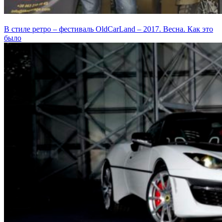
В стиле ретро – фестиваль OldCarLand – 2017. Весна. Как это
было