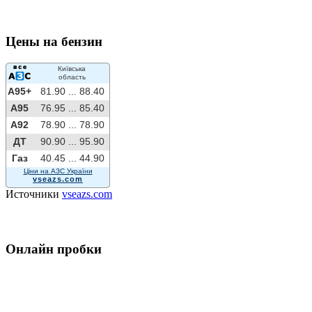
Цены на бензин
Київська
область
A95+
81.90 ...
88.40
A95
76.95 ...
85.40
A92
78.90 ...
78.90
ДТ
90.90 ...
95.90
Газ
40.45 ...
44.90
Ціни на АЗС України
vseazs.com
Источники
vseazs.com
Онлайн пробки