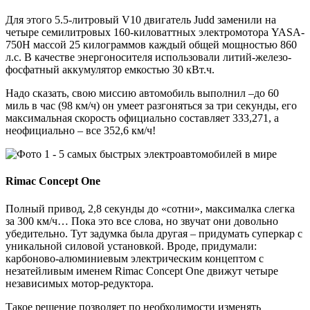
Для этого 5.5-литровый V10 двигатель Judd заменили на
четыре семилитровых 160-киловаттных электромотора YASA-
750H массой 25 килограммов каждый общей мощностью 860
л.с. В качестве энергоносителя использовали литий-железо-
фосфатный аккумулятор емкостью 30 кВт.ч.
Надо сказать, свою миссию автомобиль выполнил –до 60
миль в час (98 км/ч) он умеет разгоняться за три секунды, его
максимальная скорость официально составляет 333,271, а
неофициально – все 352,6 км/ч!
Rimac Concept One
Полный привод, 2,8 секунды до «сотни», максималка слегка
за 300 км/ч… Пока это все слова, но звучат они довольно
убедительно. Тут задумка была другая – придумать суперкар с
уникальной силовой установкой. Вроде, придумали:
карбоново-алюминиевым электрическим концептом с
незатейливым именем Rimac Concept One движут четыре
независимых мотор-редуктора.
Такое решение позволяет по необходимости изменять