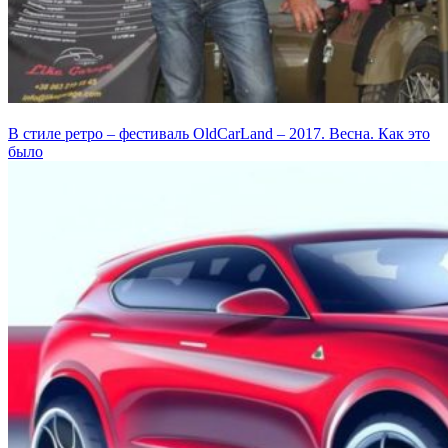
В стиле ретро – фестиваль OldCarLand – 2017. Весна. Как это
было