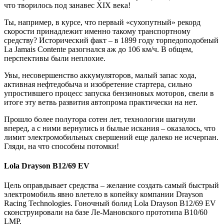
что творилось под занавес XIX века!
Ты, например, в курсе, что первый «сухопутный» рекорд
скорости принадлежит именно такому транспортному
средству? Исторический факт – в 1899 году торпедоподобный
La Jamais Contente разогнался аж до 106 км/ч. В общем,
перспективы были неплохие.
Увы, несовершенство аккумуляторов, малый запас хода,
активная нефтедобыча и изобретение стартера, сильно
упростившего процесс запуска бензиновых моторов, свели в
итоге эту ветвь развития автопрома практически на нет.
Прошло более полутора сотен лет, технологии шагнули
вперед, а с ними вернулись и былые искания – оказалось, что
лимит электромобильных свершений еще далеко не исчерпан.
Гляди, на что способны потомки!
Lola Drayson B12/69 EV
Цель оправдывает средства – желание создать самый быстрый
электромобиль явно влетело в копейку компании Drayson
Racing Technologies. Гоночный болид Lola Drayson B12/69 EV
сконструировали на базе Ле-Мановского прототипа B10/60
LMP.