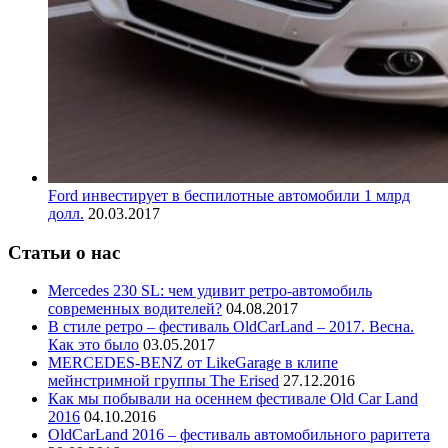
Ford инвестирует в беспилотные автомобили 1 млрд
долл.
20.03.2017
Статьи о нас
Mercedes 230 SL: чем удивит ретро-автомобиль
современных водителей?
04.08.2017
В стиле ретро – фестиваль OldCarLand – 2017. Весна.
Как это было
03.05.2017
MERCEDES-BENZ от LikeGarage в клипе
мейнстримной группы The Erised
27.12.2016
Как мы побывали на осеннем фестивале Old Car Land
2016
04.10.2016
OldCarLand 2016 – фестиваль автомобильного раритета