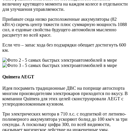
величину крутящего момента на каждом колесе в отдельности
для улучшения управляемости.
Прибавьте сюда низко расположенные аккумуляторы (82
кВт.ч) сиречь центр тяжести плюс суммарную мощность 1088
сил, и ездовые свойства будущего автомобиля мысленно
расцветут во всей красе.
Если что – запас хода без подзарядки обещает достигнуть 600
км.
Quimera AEGT
Идея посрамить традиционные ДВС на поприще автоспорта
многим производителям электрокаров приходится по вкусу. В
компании Quimera для этих целей сконструировали AEGT с
углеродоволоконным кузовом.
Три электрических мотора в 710 л.с. с подпиткой от литиево-
полимерного аккумулятора ускоряют болид до 100 км/ч за три
секунды. А поскольку цифра 300, по всей видимости,
оказывает магическое действие на инженерные умы,