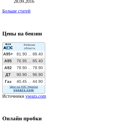
28.09.2016
Больше статей
Цены на бензин
Київська
область
A95+
81.90 ...
88.40
A95
76.95 ...
85.40
A92
78.90 ...
78.90
ДТ
90.90 ...
96.90
Газ
40.45 ...
44.90
Ціни на АЗС України
vseazs.com
Источники
vseazs.com
Онлайн пробки