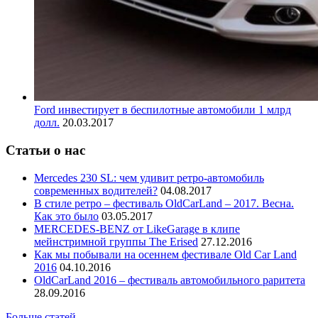
Ford инвестирует в беспилотные автомобили 1 млрд
долл.
20.03.2017
Статьи о нас
Mercedes 230 SL: чем удивит ретро-автомобиль
современных водителей?
04.08.2017
В стиле ретро – фестиваль OldCarLand – 2017. Весна.
Как это было
03.05.2017
MERCEDES-BENZ от LikeGarage в клипе
мейнстримной группы The Erised
27.12.2016
Как мы побывали на осеннем фестивале Old Car Land
2016
04.10.2016
OldCarLand 2016 – фестиваль автомобильного раритета
28.09.2016
Больше статей