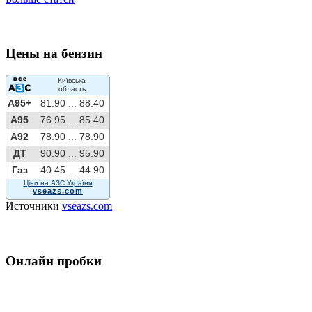
Цены на бензин
Київська
область
A95+
81.90 ...
88.40
A95
76.95 ...
85.40
A92
78.90 ...
78.90
ДТ
90.90 ...
95.90
Газ
40.45 ...
44.90
Ціни на АЗС України
vseazs.com
Источники
vseazs.com
Онлайн пробки