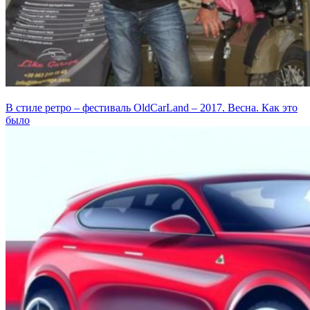
В стиле ретро – фестиваль OldCarLand – 2017. Весна. Как это
было