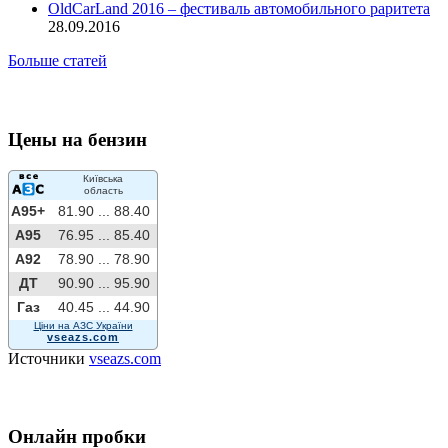
OldCarLand 2016 – фестиваль автомобильного раритета
28.09.2016
Больше статей
Цены на бензин
Київська
область
A95+
81.90 ...
88.40
A95
76.95 ...
85.40
A92
78.90 ...
78.90
ДТ
90.90 ...
95.90
Газ
40.45 ...
44.90
Ціни на АЗС України
vseazs.com
Источники
vseazs.com
Онлайн пробки