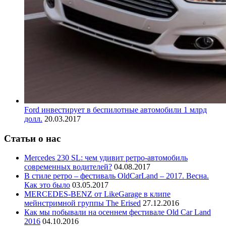
Ford инвестирует в беспилотные автомобили 1 млрд
долл.
20.03.2017
Статьи о нас
Mercedes 230 SL: чем удивит ретро-автомобиль
современных водителей?
04.08.2017
В стиле ретро – фестиваль OldCarLand – 2017. Весна.
Как это было
03.05.2017
MERCEDES-BENZ от LikeGarage в клипе
мейнстримной группы The Erised
27.12.2016
Как мы побывали на осеннем фестивале Old Car Land
2016
04.10.2016