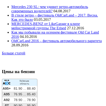
Mercedes 230 SL: чем удивит ретро-автомобиль
современных водителей?
04.08.2017
В стиле ретро – фестиваль OldCarLand – 2017. Весна.
Как это было
03.05.2017
MERCEDES-BENZ от LikeGarage в клипе
мейнстримной группы The Erised
27.12.2016
Как мы побывали на осеннем фестивале Old Car Land
2016
04.10.2016
OldCarLand 2016 – фестиваль автомобильного раритета
28.09.2016
Больше статей
Цены на бензин
Київська
область
A95+
81.90 ...
88.40
A95
76.95 ...
85.40
A92
78.90 ...
78.90
ДТ
90.90 ...
95.90