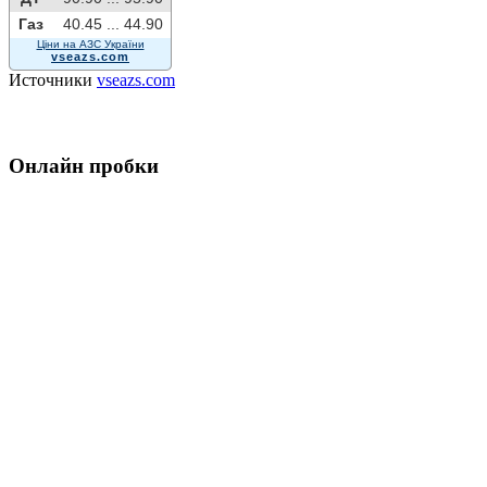
Газ
40.45 ...
44.90
Ціни на АЗС України
vseazs.com
Источники
vseazs.com
Онлайн пробки