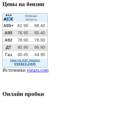
Цены на бензин
Київська
область
A95+
81.90 ...
88.40
A95
76.95 ...
85.40
A92
78.90 ...
78.90
ДТ
90.90 ...
95.90
Газ
40.45 ...
44.90
Ціни на АЗС України
vseazs.com
Источники
vseazs.com
Онлайн пробки