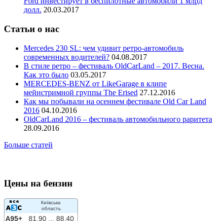
Ford инвестирует в беспилотные автомобили 1 млрд
долл.
20.03.2017
Статьи о нас
Mercedes 230 SL: чем удивит ретро-автомобиль
современных водителей?
04.08.2017
В стиле ретро – фестиваль OldCarLand – 2017. Весна.
Как это было
03.05.2017
MERCEDES-BENZ от LikeGarage в клипе
мейнстримной группы The Erised
27.12.2016
Как мы побывали на осеннем фестивале Old Car Land
2016
04.10.2016
OldCarLand 2016 – фестиваль автомобильного раритета
28.09.2016
Больше статей
Цены на бензин
Київська
область
A95+
81.90 ...
88.40