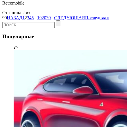
Retromobile.
Страница 2 из
90
НАЗАД
1
2
3
4
5
...
10
20
30
...
СЛЕДУЮЩАЯ
Последняя »
Популярные
?>