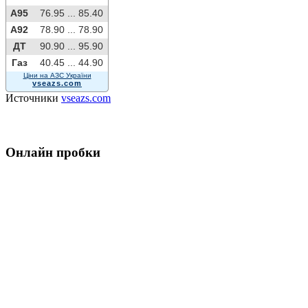
A95
76.95 ...
85.40
A92
78.90 ...
78.90
ДТ
90.90 ...
95.90
Газ
40.45 ...
44.90
Ціни на АЗС України
vseazs.com
Источники
vseazs.com
Онлайн пробки