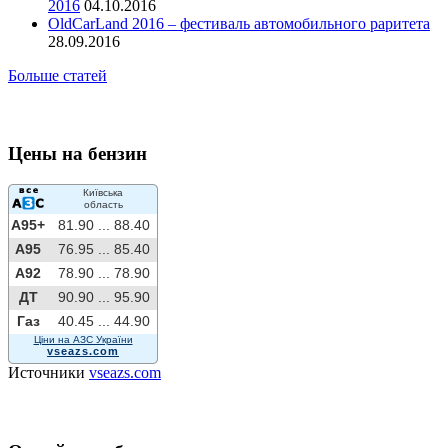
2016
04.10.2016
OldCarLand 2016 – фестиваль автомобильного раритета
28.09.2016
Больше статей
Цены на бензин
Київська
область
A95+
81.90 ...
88.40
A95
76.95 ...
85.40
A92
78.90 ...
78.90
ДТ
90.90 ...
95.90
Газ
40.45 ...
44.90
Ціни на АЗС України
vseazs.com
Источники
vseazs.com