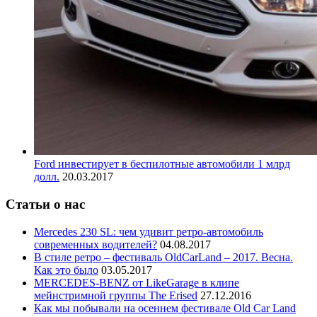
Ford инвестирует в беспилотные автомобили 1 млрд
долл.
20.03.2017
Статьи о нас
Mercedes 230 SL: чем удивит ретро-автомобиль
современных водителей?
04.08.2017
В стиле ретро – фестиваль OldCarLand – 2017. Весна.
Как это было
03.05.2017
MERCEDES-BENZ от LikeGarage в клипе
мейнстримной группы The Erised
27.12.2016
Как мы побывали на осеннем фестивале Old Car Land