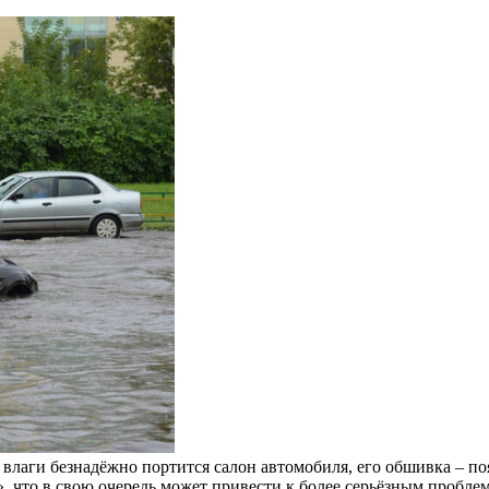
 влаги безнадёжно портится салон автомобиля, его обшивка – п
», что в свою очередь может привести к более серьёзным проблем