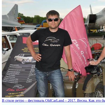
В стиле ретро – фестиваль OldCarLand – 2017. Весна. Как это б