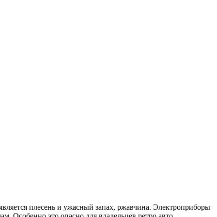
оявляется плесень и ужасный запах, ржавчина. Электроприборы
ам. Особенно это опасно для владельцев ретро авто.