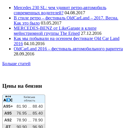
Mercedes 230 SL: чем удивит ретро-автомобиль
современных водителей?
04.08.2017
В стиле ретро – фестиваль OldCarLand – 2017. Весна.
Как это было
03.05.2017
MERCEDES-BENZ от LikeGarage в клипе
мейнстримной группы The Erised
27.12.2016
Как мы побывали на осеннем фестивале Old Car Land
2016
04.10.2016
OldCarLand 2016 – фестиваль автомобильного раритета
28.09.2016
Больше статей
Цены на бензин
Київська
область
A95+
81.90 ...
88.40
A95
76.95 ...
85.40
A92
78.90 ...
78.90
ДТ
90.90 ...
96.90