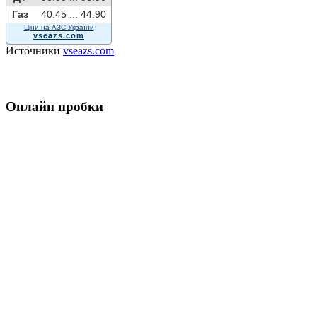
Газ
40.45 ...
44.90
Ціни на АЗС України
vseazs.com
Источники
vseazs.com
Онлайн пробки