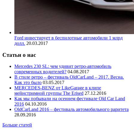
Ford инвестирует в беспилотные автомобили 1 млрд
долл.
20.03.2017
Статьи о нас
Mercedes 230 SL: чем удивит ретро-автомобиль
современных водителей?
04.08.2017
В стиле ретро – фестиваль OldCarLand – 2017. Весна.
Как это было
03.05.2017
MERCEDES-BENZ от LikeGarage в клипе
мейнстримной группы The Erised
27.12.2016
Как мы побывали на осеннем фестивале Old Car Land
2016
04.10.2016
OldCarLand 2016 – фестиваль автомобильного раритета
28.09.2016
Больше статей