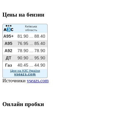
Цены на бензин
Київська
область
A95+
81.90 ...
88.40
A95
76.95 ...
85.40
A92
78.90 ...
78.90
ДТ
90.90 ...
95.90
Газ
40.45 ...
44.90
Ціни на АЗС України
vseazs.com
Источники
vseazs.com
Онлайн пробки