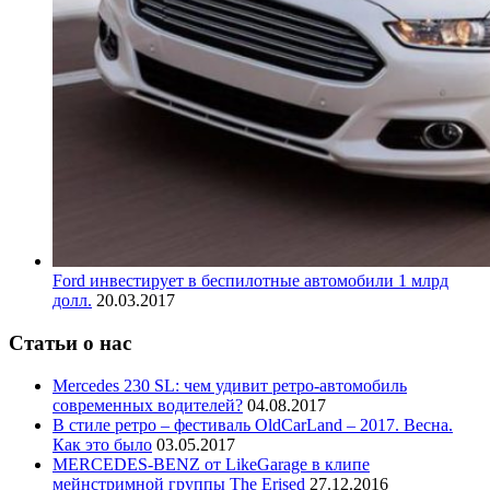
Ford инвестирует в беспилотные автомобили 1 млрд
долл.
20.03.2017
Статьи о нас
Mercedes 230 SL: чем удивит ретро-автомобиль
современных водителей?
04.08.2017
В стиле ретро – фестиваль OldCarLand – 2017. Весна.
Как это было
03.05.2017
MERCEDES-BENZ от LikeGarage в клипе
мейнстримной группы The Erised
27.12.2016