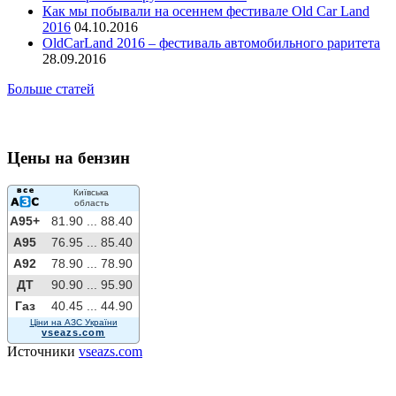
Как мы побывали на осеннем фестивале Old Car Land
2016
04.10.2016
OldCarLand 2016 – фестиваль автомобильного раритета
28.09.2016
Больше статей
Цены на бензин
Київська
область
A95+
81.90 ...
88.40
A95
76.95 ...
85.40
A92
78.90 ...
78.90
ДТ
90.90 ...
95.90
Газ
40.45 ...
44.90
Ціни на АЗС України
vseazs.com
Источники
vseazs.com