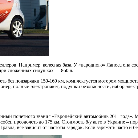
леров. Например, колесная база. У «народного» Ланоса она соста
 при сложенных сидушках — 860 л.
ть без подзарядки 150-160 км, комплектуется мотором мощностью
ционер, полный электропакет, подушки безопасности, набор эл
нный почетного звания «Европейский автомобиль 2011 года». 
пособен преодолеть до 175 км. Стоимость б/у авто в Украине – по
равда, все зависит от частоты зарядок. Если заряжать часто и б