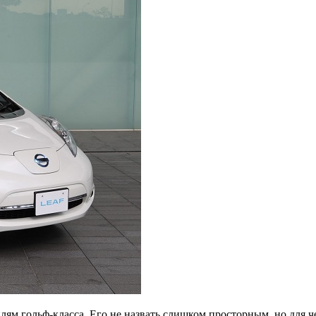
ям гольф-класса. Его не назвать слишком просторным, но для ч