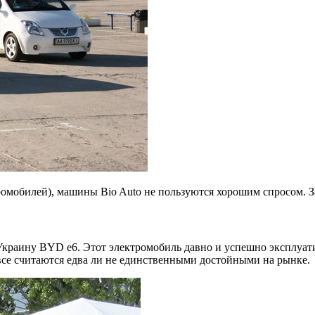
омобилей), машины Bio Auto не пользуются хорошим спросом. За
раину BYD е6. Этот электромобиль давно и успешно эксплуатиру
все считаются едва ли не единственными достойными на рынке.