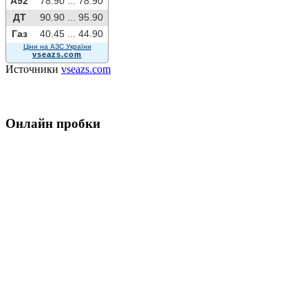
A92
78.90 ...
78.90
ДТ
90.90 ...
95.90
Газ
40.45 ...
44.90
Ціни на АЗС України
vseazs.com
Источники
vseazs.com
Онлайн пробки