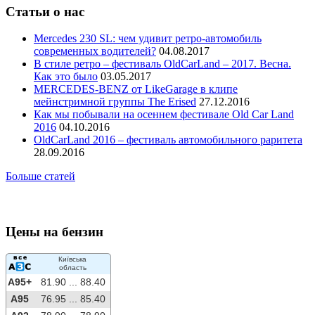
Статьи о нас
Mercedes 230 SL: чем удивит ретро-автомобиль
современных водителей?
04.08.2017
В стиле ретро – фестиваль OldCarLand – 2017. Весна.
Как это было
03.05.2017
MERCEDES-BENZ от LikeGarage в клипе
мейнстримной группы The Erised
27.12.2016
Как мы побывали на осеннем фестивале Old Car Land
2016
04.10.2016
OldCarLand 2016 – фестиваль автомобильного раритета
28.09.2016
Больше статей
Цены на бензин
Київська
область
A95+
81.90 ...
88.40
A95
76.95 ...
85.40