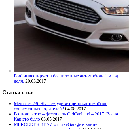
Ford инвестирует в беспилотные автомобили 1 млрд
долл.
20.03.2017
Статьи о нас
Mercedes 230 SL: чем удивит ретро-автомобиль
современных водителей?
04.08.2017
В стиле ретро – фестиваль OldCarLand – 2017. Весна.
Как это было
03.05.2017
MERCEDES-BENZ от LikeGarage в клипе