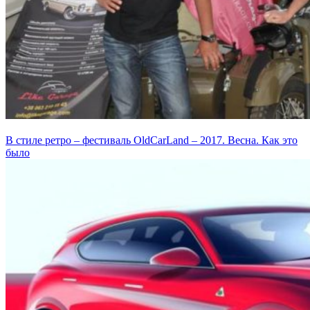
В стиле ретро – фестиваль OldCarLand – 2017. Весна. Как это
было