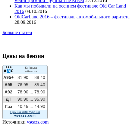
мейнстримной группы The Erised
27.12.2016
Как мы побывали на осеннем фестивале Old Car Land
2016
04.10.2016
OldCarLand 2016 – фестиваль автомобильного раритета
28.09.2016
Больше статей
Цены на бензин
Київська
область
A95+
81.90 ...
88.40
A95
76.95 ...
85.40
A92
78.90 ...
78.90
ДТ
90.90 ...
95.90
Газ
40.45 ...
44.90
Ціни на АЗС України
vseazs.com
Источники
vseazs.com