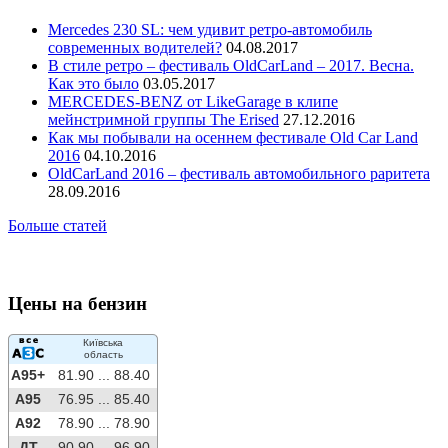
Mercedes 230 SL: чем удивит ретро-автомобиль
современных водителей?
04.08.2017
В стиле ретро – фестиваль OldCarLand – 2017. Весна.
Как это было
03.05.2017
MERCEDES-BENZ от LikeGarage в клипе
мейнстримной группы The Erised
27.12.2016
Как мы побывали на осеннем фестивале Old Car Land
2016
04.10.2016
OldCarLand 2016 – фестиваль автомобильного раритета
28.09.2016
Больше статей
Цены на бензин
Київська
область
A95+
81.90 ...
88.40
A95
76.95 ...
85.40
A92
78.90 ...
78.90
ДТ
90.90 ...
96.90