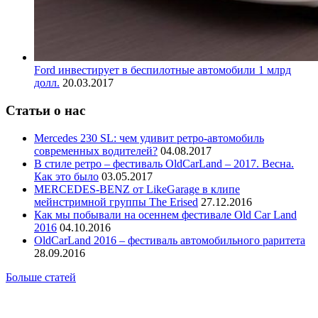
Ford инвестирует в беспилотные автомобили 1 млрд
долл.
20.03.2017
Статьи о нас
Mercedes 230 SL: чем удивит ретро-автомобиль
современных водителей?
04.08.2017
В стиле ретро – фестиваль OldCarLand – 2017. Весна.
Как это было
03.05.2017
MERCEDES-BENZ от LikeGarage в клипе
мейнстримной группы The Erised
27.12.2016
Как мы побывали на осеннем фестивале Old Car Land
2016
04.10.2016
OldCarLand 2016 – фестиваль автомобильного раритета
28.09.2016
Больше статей