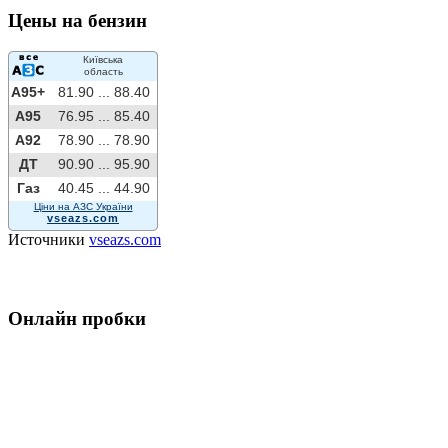
Цены на бензин
Київська
область
A95+
81.90 ...
88.40
A95
76.95 ...
85.40
A92
78.90 ...
78.90
ДТ
90.90 ...
95.90
Газ
40.45 ...
44.90
Ціни на АЗС України
vseazs.com
Источники
vseazs.com
Онлайн пробки