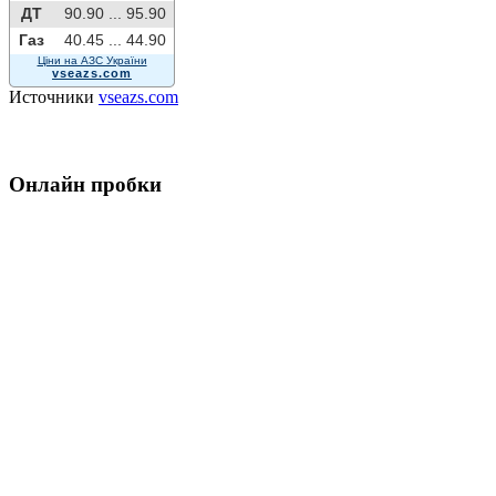
ДТ
90.90 ...
95.90
Газ
40.45 ...
44.90
Ціни на АЗС України
vseazs.com
Источники
vseazs.com
Онлайн пробки