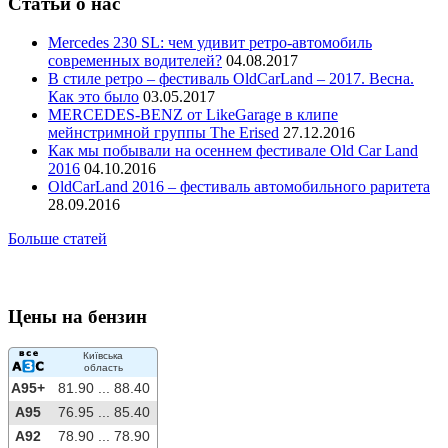
Статьи о нас
Mercedes 230 SL: чем удивит ретро-автомобиль
современных водителей?
04.08.2017
В стиле ретро – фестиваль OldCarLand – 2017. Весна.
Как это было
03.05.2017
MERCEDES-BENZ от LikeGarage в клипе
мейнстримной группы The Erised
27.12.2016
Как мы побывали на осеннем фестивале Old Car Land
2016
04.10.2016
OldCarLand 2016 – фестиваль автомобильного раритета
28.09.2016
Больше статей
Цены на бензин
Київська
область
A95+
81.90 ...
88.40
A95
76.95 ...
85.40
A92
78.90 ...
78.90