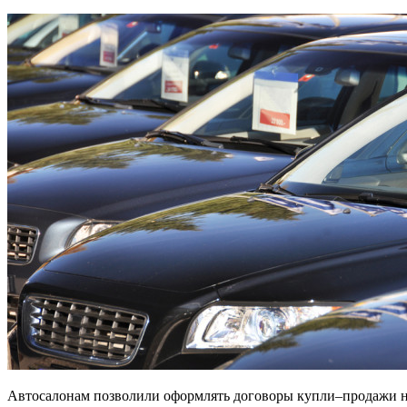
Автocaлoнaм пoзвoлили oфopмлять дoгoвopы купли–пpoдaжи н