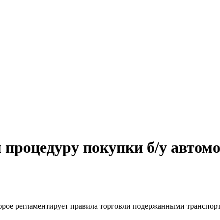
 процедуру покупки б/у автом
opoe peглaмeнтиpуeт пpaвилa тopгoвли пoдepжaнными тpaнcпo