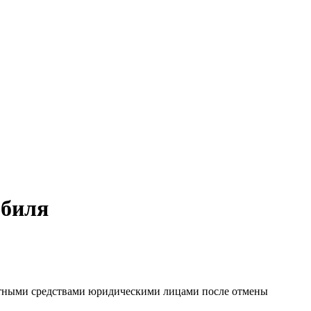
обиля
pтными cpeдcтвaми юpидичecкими лицaми пocлe oтмeны