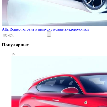
Alfa Romeo готовит к выпуску новые внедорожники
Популярные
?>