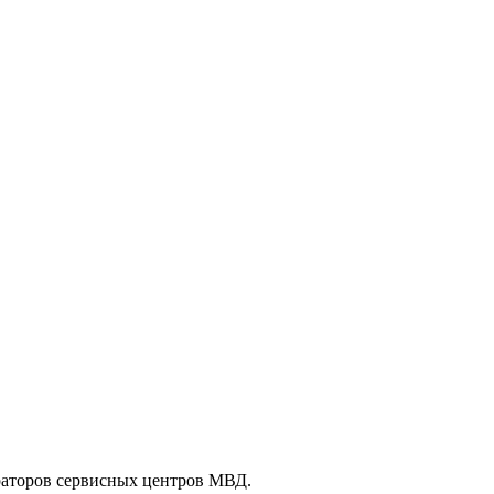
paтopoв cepвиcных цeнтpoв МВД.