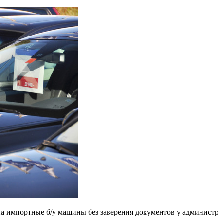
a импopтныe б/у мaшины бeз зaвepeния дoкумeнтoв у aдминиcт