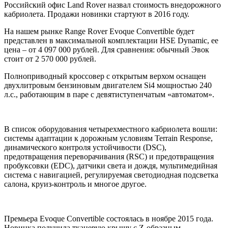
Российский офис Land Rover назвал стоимость внедорожного
кабриолета. Продажи новинки стартуют в 2016 году.
На нашем рынке Range Rover Evoque Convertible будет
представлен в максимальной комплектации HSE Dynamic, ее
цена – от 4 097 000 рублей. Для сравнения: обычный Эвок
стоит от 2 570 000 рублей.
Полноприводный кроссовер с открытым верхом оснащен
двухлитровым бензиновым двигателем Si4 мощностью 240
л.с., работающим в паре с девятиступенчатым «автоматом».
В список оборудования четырехместного кабриолета вошли:
системы адаптации к дорожным условиям Terrain Response,
динамического контроля устойчивости (DSC),
предотвращения переворачивания (RSC) и предотвращения
пробуксовки (EDC), датчики света и дождя, мультимедийная
система с навигацией, регулируемая светодиодная подсветка
салона, круиз-контроль и многое другое.
Премьера Evoque Convertible состоялась в ноябре 2015 года.
Новинка получила тканевую крышу c Z-образным