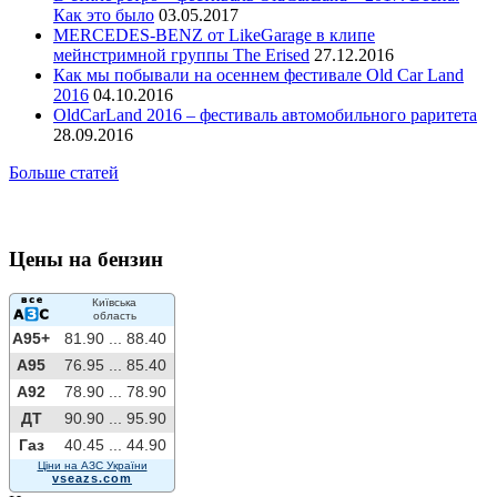
Как это было
03.05.2017
MERCEDES-BENZ от LikeGarage в клипе
мейнстримной группы The Erised
27.12.2016
Как мы побывали на осеннем фестивале Old Car Land
2016
04.10.2016
OldCarLand 2016 – фестиваль автомобильного раритета
28.09.2016
Больше статей
Цены на бензин
Київська
область
A95+
81.90 ...
88.40
A95
76.95 ...
85.40
A92
78.90 ...
78.90
ДТ
90.90 ...
95.90
Газ
40.45 ...
44.90
Ціни на АЗС України
vseazs.com