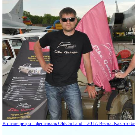
В стиле ретро – фестиваль OldCarLand – 2017. Весна. Как это б