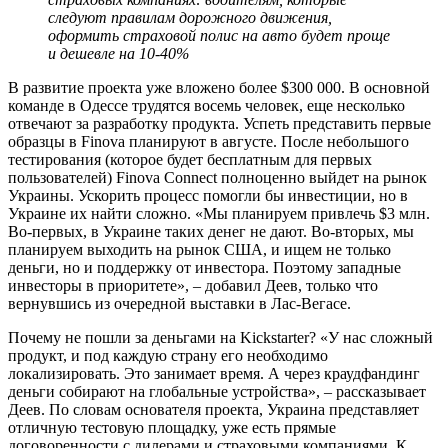
следуют правилам дорожного движения,
оформить страховой полис на авто будет проще
и дешевле на 10-40%
В развитие проекта уже вложено более $300 000. В основной
команде в Одессе трудятся восемь человек, еще несколько
отвечают за разработку продукта. Успеть представить первые
образцы в Finova планируют в августе. После небольшого
тестирования (которое будет бесплатным для первых
пользователей) Finova Connect полноценно выйдет на рынок
Украины. Ускорить процесс помогли бы инвестиции, но в
Украине их найти сложно. «Мы планируем привлечь $3 млн.
Во-первых, в Украине таких денег не дают. Во-вторых, мы
планируем выходить на рынок США, и ищем не только
деньги, но и поддержку от инвестора. Поэтому западные
инвесторы в приоритете», – добавил Деев, только что
вернувшись из очередной выставки в Лас-Вегасе.
Почему не пошли за деньгами на Kickstarter? «У нас сложный
продукт, и под каждую страну его необходимо
локализировать. Это занимает время. А через краудфандинг
деньги собирают на глобальные устройства», – рассказывает
Деев. По словам основателя проекта, Украина представляет
отличную тестовую площадку, уже есть прямые
договоренности с дилерами и страховыми компаниями. К