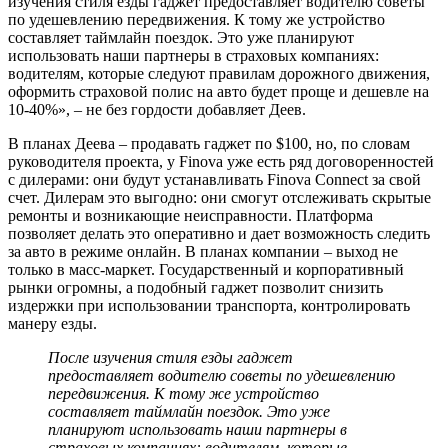
изучения стиля езды гаджет предоставляет водителю советы
по удешевлению передвижения. К тому же устройство
составляет таймлайн поездок. Это уже планируют
использовать наши партнеры в страховых компаниях:
водителям, которые следуют правилам дорожного движения,
оформить страховой полис на авто будет проще и дешевле на
10-40%», – не без гордости добавляет Деев.
В планах Деева – продавать гаджет по $100, но, по словам
руководителя проекта, у Finova уже есть ряд договоренностей
с дилерами: они будут устанавливать Finova Connect за свой
счет. Дилерам это выгодно: они смогут отслеживать скрытые
ремонты и возникающие неисправности. Платформа
позволяет делать это оперативно и дает возможность следить
за авто в режиме онлайн. В планах компании – выход не
только в масс-маркет. Государственный и корпоративный
рынки огромны, а подобный гаджет позволит снизить
издержки при использовании транспорта, контролировать
манеру езды.
После изучения стиля езды гаджет
предоставляет водителю советы по удешевлению
передвижения. К тому же устройство
составляет таймлайн поездок. Это уже
планируют использовать наши партнеры в
страховых компаниях: водителям, которые