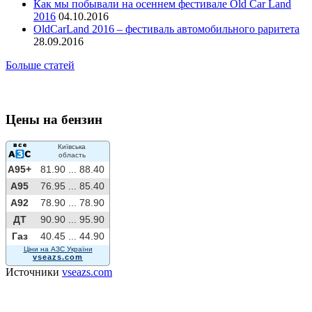
Как мы побывали на осеннем фестивале Old Car Land
2016
04.10.2016
OldCarLand 2016 – фестиваль автомобильного раритета
28.09.2016
Больше статей
Цены на бензин
Київська
область
A95+
81.90 ...
88.40
A95
76.95 ...
85.40
A92
78.90 ...
78.90
ДТ
90.90 ...
95.90
Газ
40.45 ...
44.90
Ціни на АЗС України
vseazs.com
Источники
vseazs.com