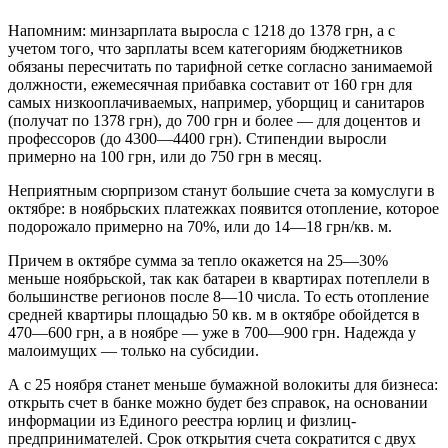
Напомним: минзарплата выросла с 1218 до 1378 грн, а с
учетом того, что зарплаты всем категориям бюджетников
обязаны пересчитать по тарифной сетке согласно занимаемой
должности, ежемесячная прибавка составит от 160 грн для
самых низкооплачиваемых, например, уборщиц и санитаров
(получат по 1378 грн), до 700 грн и более — для доцентов и
профессоров (до 4300—4400 грн). Стипендии выросли
примерно на 100 грн, или до 750 грн в месяц.
Неприятным сюрпризом станут большие счета за комуслуги в
октябре: в ноябрьских платежках появится отопление, которое
подорожало примерно на 70%, или до 14—18 грн/кв. м.
Причем в октябре сумма за тепло окажется на 25—30%
меньше ноябрьской, так как батареи в квартирах потеплели в
большинстве регионов после 8—10 числа. То есть отопление
средней квартиры площадью 50 кв. м в октябре обойдется в
470—600 грн, а в ноябре — уже в 700—900 грн. Надежда у
малоимущих — только на субсидии.
А с 25 ноября станет меньше бумажной волокиты для бизнеса:
открыть счет в банке можно будет без справок, на основании
информации из Единого реестра юрлиц и физлиц-
предпринимателей. Срок открытия счета сократится с двух