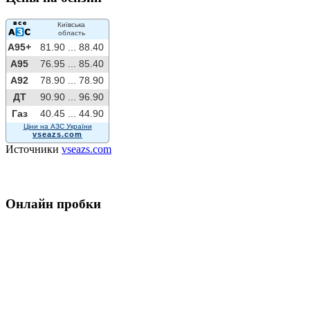
Київська
область
A95+
81.90 ...
88.40
A95
76.95 ...
85.40
A92
78.90 ...
78.90
ДТ
90.90 ...
96.90
Газ
40.45 ...
44.90
Ціни на АЗС України
vseazs.com
Источники
vseazs.com
Онлайн пробки