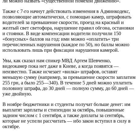
ли можно назвать «существенной помехой движению».
Также с 7-го начнут действовать изменения в Админкодекс,
позволяющие автоматически, с помощью камер, штрафовать
водителей за превышение скорости, проезд на красный и
желтый свет светофора, нарушение правил обгона, остановки
и стоянки. В виде компенсации водители получили 150
«бонусных» баллов на год: ими можно «оплатить» три
перечисленных нарушения (каждое по 50), но баллы можно
использовать лишь при фиксации нарушения камерой.
Увы, как сказал нам спикер МВД Артем Шевченко,
видеокамер пока нет даже в Киеве, а когда появятся —
неизвестно. Также исчезает «вилка» штрафов, оставят
меньшую сумму (например, за превышение скорости заплатим
255 грн, а было 255—340). В течение 5 дней можно уплатить
половину штрафа, до 30 дней — полную сумму, до 60 дней —
уже двойную.
В ноябре бюджетники и студенты получат больше денег: им
выплатят зарплаты и стипендии за октябрь, повышенные
задним числом с 1 сентября, а также доплаты за сентябрь,
которые не успели рассчитать — ибо закон вступил в силу в
октябре.