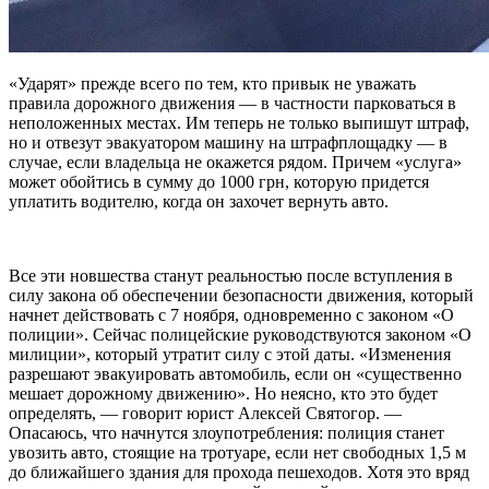
«Ударят» прежде всего по тем, кто привык не уважать
правила дорожного движения — в частности парковаться в
неположенных местах. Им теперь не только выпишут штраф,
но и отвезут эвакуатором машину на штрафплощадку — в
случае, если владельца не окажется рядом. Причем «услуга»
может обойтись в сумму до 1000 грн, которую придется
уплатить водителю, когда он захочет вернуть авто.
Все эти новшества станут реальностью после вступления в
силу закона об обеспечении безопасности движения, который
начнет действовать с 7 ноября, одновременно с законом «О
полиции». Сейчас полицейские руководствуются законом «О
милиции», который утратит силу с этой даты. «Изменения
разрешают эвакуировать автомобиль, если он «существенно
мешает дорожному движению». Но неясно, кто это будет
определять, — говорит юрист Алексей Святогор. —
Опасаюсь, что начнутся злоупотребления: полиция станет
увозить авто, стоящие на тротуаре, если нет свободных 1,5 м
до ближайшего здания для прохода пешеходов. Хотя это вряд