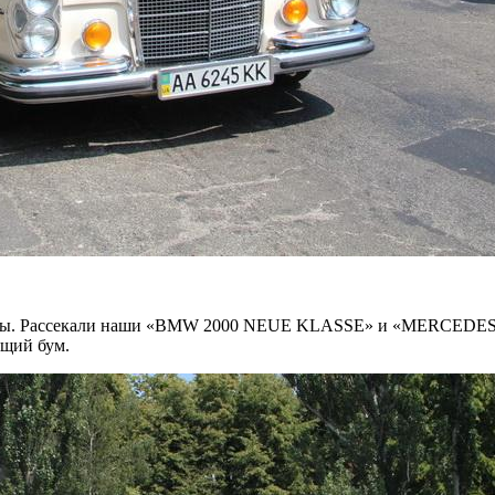
и мы. Рассекали наши «BMW 2000 NEUE KLASSE» и «MERCEDES-
ящий бум.