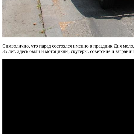
Символично, что парад состоялся именно в праздник Дня моло
35 лет. Здесь были и мотоциклы, скутеры, советские и заграни