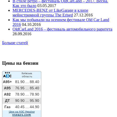
В стиле ретро – фестиваль OldCarLand – 2017. Весна.
Как это было
03.05.2017
MERCEDES-BENZ от LikeGarage в клипе
мейнстримной группы The Erised
27.12.2016
Как мы побывали на осеннем фестивале Old Car Land
2016
04.10.2016
OldCarLand 2016 – фестиваль автомобильного раритета
28.09.2016
Больше статей
Цены на бензин
Київська
область
A95+
81.90 ...
88.40
A95
76.95 ...
85.40
A92
78.90 ...
78.90
ДТ
90.90 ...
95.90
Газ
40.45 ...
44.90
Ціни на АЗС України
vseazs.com