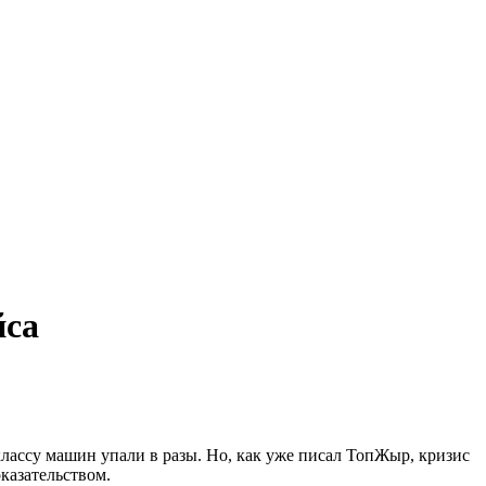
йса
классу машин упали в разы.
Но, как уже писал ТопЖыр, кризис
казательством.