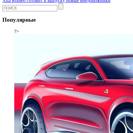
Alfa Romeo готовит к выпуску новые внедорожники
Популярные
?>