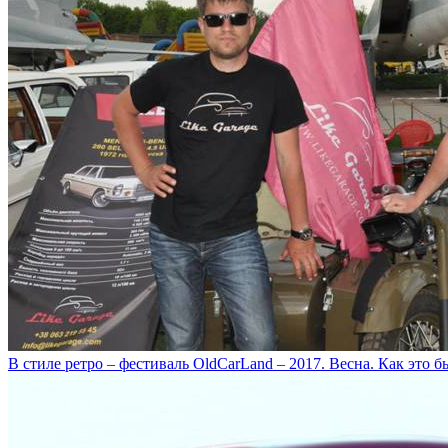
В стиле ретро – фестиваль OldCarLand – 2017. Весна. Как это б