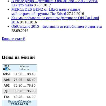
В стиле ретро – фестиваль OldCarLand – 2017. Весна.
Как это было
03.05.2017
MERCEDES-BENZ от LikeGarage в клипе
мейнстримной группы The Erised
27.12.2016
Как мы побывали на осеннем фестивале Old Car Land
2016
04.10.2016
OldCarLand 2016 – фестиваль автомобильного раритета
28.09.2016
Больше статей
Цены на бензин
Київська
область
A95+
81.90 ...
88.40
A95
76.95 ...
85.40
A92
78.90 ...
78.90
ДТ
90.90 ...
95.90
Газ
40.45 ...
44.90
Ціни на АЗС України
vseazs.com