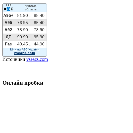
Київська
область
A95+
81.90 ...
88.40
A95
76.95 ...
85.40
A92
78.90 ...
78.90
ДТ
90.90 ...
95.90
Газ
40.45 ...
44.90
Ціни на АЗС України
vseazs.com
Источники
vseazs.com
Онлайн пробки