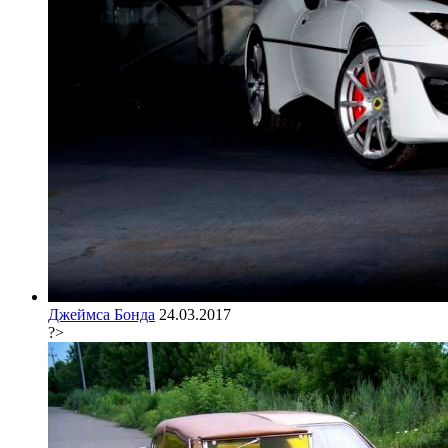
Джеймса Бонда
24.03.2017
?>