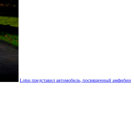
Lotus представил автомобиль, посвященный амфибии