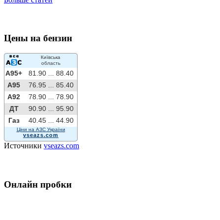
Цены на бензин
Київська
область
A95+
81.90 ...
88.40
A95
76.95 ...
85.40
A92
78.90 ...
78.90
ДТ
90.90 ...
95.90
Газ
40.45 ...
44.90
Ціни на АЗС України
vseazs.com
Источники
vseazs.com
Онлайн пробки