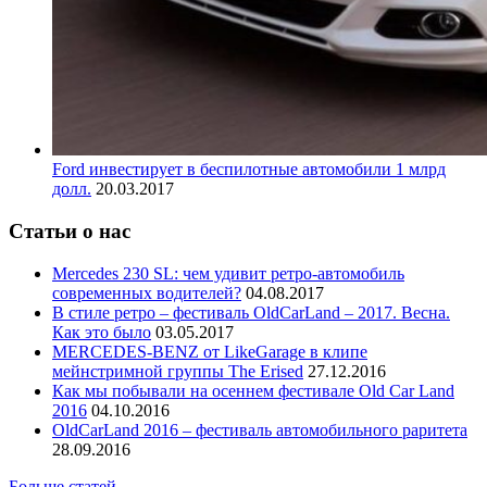
Ford инвестирует в беспилотные автомобили 1 млрд
долл.
20.03.2017
Статьи о нас
Mercedes 230 SL: чем удивит ретро-автомобиль
современных водителей?
04.08.2017
В стиле ретро – фестиваль OldCarLand – 2017. Весна.
Как это было
03.05.2017
MERCEDES-BENZ от LikeGarage в клипе
мейнстримной группы The Erised
27.12.2016
Как мы побывали на осеннем фестивале Old Car Land
2016
04.10.2016
OldCarLand 2016 – фестиваль автомобильного раритета
28.09.2016
Больше статей