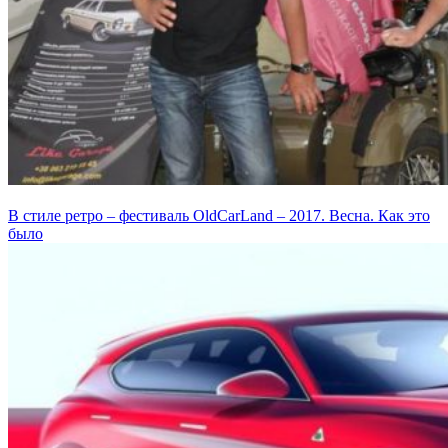
В стиле ретро – фестиваль OldCarLand – 2017. Весна. Как это
было