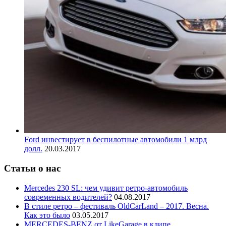
Ford инвестирует в беспилотные автомобили 1 млрд
долл.
20.03.2017
Статьи о нас
Mercedes 230 SL: чем удивит ретро-автомобиль
современных водителей?
04.08.2017
В стиле ретро – фестиваль OldCarLand – 2017. Весна.
Как это было
03.05.2017
MERCEDES-BENZ от LikeGarage в клипе