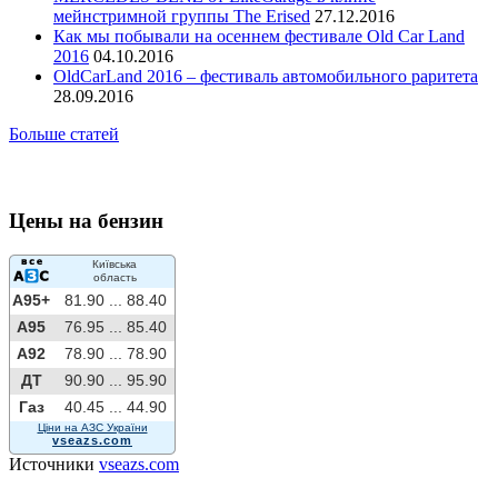
мейнстримной группы The Erised
27.12.2016
Как мы побывали на осеннем фестивале Old Car Land
2016
04.10.2016
OldCarLand 2016 – фестиваль автомобильного раритета
28.09.2016
Больше статей
Цены на бензин
Київська
область
A95+
81.90 ...
88.40
A95
76.95 ...
85.40
A92
78.90 ...
78.90
ДТ
90.90 ...
95.90
Газ
40.45 ...
44.90
Ціни на АЗС України
vseazs.com
Источники
vseazs.com