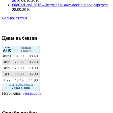
2016
04.10.2016
OldCarLand 2016 – фестиваль автомобильного раритета
28.09.2016
Больше статей
Цены на бензин
Київська
область
A95+
81.90 ...
88.40
A95
76.95 ...
85.40
A92
78.90 ...
78.90
ДТ
90.90 ...
95.90
Газ
40.45 ...
44.90
Ціни на АЗС України
vseazs.com
Источники
vseazs.com
Онлайн пробки