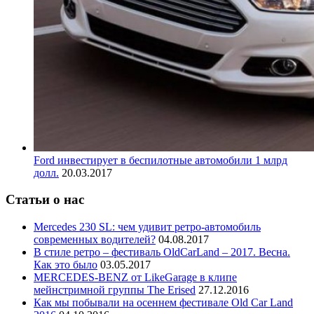
Ford инвестирует в беспилотные автомобили 1 млрд
долл.
20.03.2017
Статьи о нас
Mercedes 230 SL: чем удивит ретро-автомобиль
современных водителей?
04.08.2017
В стиле ретро – фестиваль OldCarLand – 2017. Весна.
Как это было
03.05.2017
MERCEDES-BENZ от LikeGarage в клипе
мейнстримной группы The Erised
27.12.2016
Как мы побывали на осеннем фестивале Old Car Land