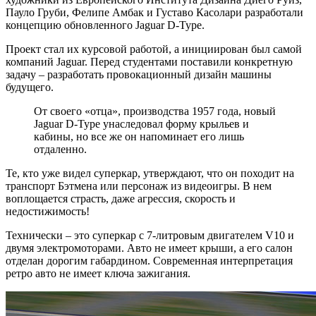
Пауло Груби, Фелипе Амбак и Густаво Касолари разработали
концепцию обновленного Jaguar D-Type.
Проект стал их курсовой работой, а инициирован был самой
компаний Jaguar. Перед студентами поставили конкретную
задачу – разработать провокационный дизайн машины
будущего.
От своего «отца», производства 1957 года, новый
Jaguar D-Type унаследовал форму крыльев и
кабины, но все же он напоминает его лишь
отдаленно.
Те, кто уже видел суперкар, утверждают, что он походит на
транспорт Бэтмена или персонаж из видеоигры. В нем
воплощается страсть, даже агрессия, скорость и
недостижимость!
Технически – это суперкар с 7-литровым двигателем V10 и
двумя электромоторами. Авто не имеет крыши, а его салон
отделан дорогим габардином. Современная интерпретация
ретро авто не имеет ключа зажигания.