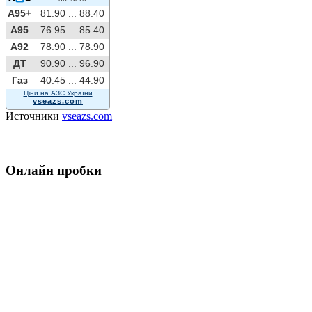
A95+
81.90 ...
88.40
A95
76.95 ...
85.40
A92
78.90 ...
78.90
ДТ
90.90 ...
96.90
Газ
40.45 ...
44.90
Ціни на АЗС України
vseazs.com
Источники
vseazs.com
Онлайн пробки