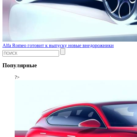
Alfa Romeo готовит к выпуску новые внедорожники
Популярные
?>