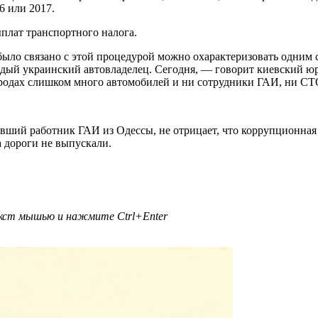
6 или 2017.
ыплат транспортного налога.
было связано с этой процедурой можно охарактеризовать одним с
дый украинский автовладелец. Сегодня, — говорит киевский юр
ородах слишком много автомобилей и ни сотрудники ГАИ, ни СТО
вший работник ГАИ из Одессы, не отрицает, что коррупционная 
 дороги не выпускали.
текст мышью и нажмите
Ctrl+Enter