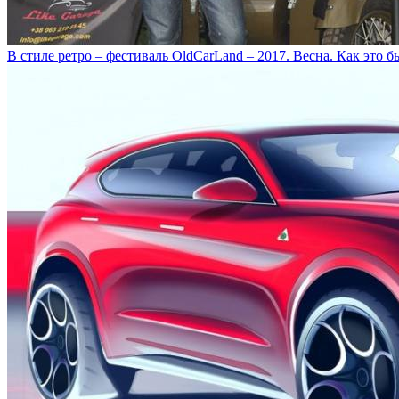
В стиле ретро – фестиваль OldCarLand – 2017. Весна. Как это б