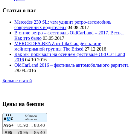
Статьи о нас
Mercedes 230 SL: чем удивит ретро-автомобиль
современных водителей?
04.08.2017
В стиле ретро – фестиваль OldCarLand – 2017. Весна.
Как это было
03.05.2017
MERCEDES-BENZ от LikeGarage в клипе
мейнстримной группы The Erised
27.12.2016
Как мы побывали на осеннем фестивале Old Car Land
2016
04.10.2016
OldCarLand 2016 – фестиваль автомобильного раритета
28.09.2016
Больше статей
Цены на бензин
Київська
область
A95+
81.90 ...
88.40
A95
76.95 ...
85.40