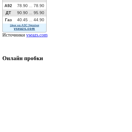
A92
78.90 ...
78.90
ДТ
90.90 ...
95.90
Газ
40.45 ...
44.90
Ціни на АЗС України
vseazs.com
Источники
vseazs.com
Онлайн пробки