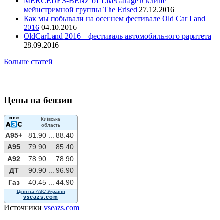
MERCEDES-BENZ от LikeGarage в клипе
мейнстримной группы The Erised
27.12.2016
Как мы побывали на осеннем фестивале Old Car Land
2016
04.10.2016
OldCarLand 2016 – фестиваль автомобильного раритета
28.09.2016
Больше статей
Цены на бензин
Київська
область
A95+
81.90 ...
88.40
A95
79.90 ...
85.40
A92
78.90 ...
78.90
ДТ
90.90 ...
96.90
Газ
40.45 ...
44.90
Ціни на АЗС України
vseazs.com
Источники
vseazs.com