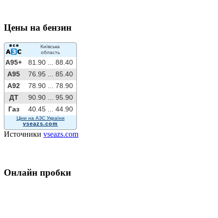
Цены на бензин
Київська
область
A95+
81.90 ...
88.40
A95
76.95 ...
85.40
A92
78.90 ...
78.90
ДТ
90.90 ...
95.90
Газ
40.45 ...
44.90
Ціни на АЗС України
vseazs.com
Источники
vseazs.com
Онлайн пробки