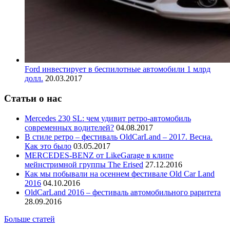
Ford инвестирует в беспилотные автомобили 1 млрд
долл.
20.03.2017
Статьи о нас
Mercedes 230 SL: чем удивит ретро-автомобиль
современных водителей?
04.08.2017
В стиле ретро – фестиваль OldCarLand – 2017. Весна.
Как это было
03.05.2017
MERCEDES-BENZ от LikeGarage в клипе
мейнстримной группы The Erised
27.12.2016
Как мы побывали на осеннем фестивале Old Car Land
2016
04.10.2016
OldCarLand 2016 – фестиваль автомобильного раритета
28.09.2016
Больше статей