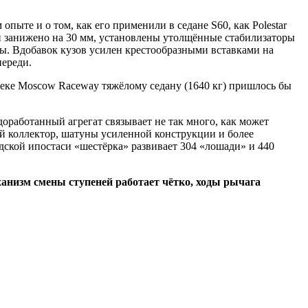
опыте и о том, как его применили в седане S60, как Polestar
и занижено на 30 мм, установлены утолщённые стабилизаторы
ы. Вдобавок кузов усилен крестообразными вставками на
ереди.
треке Moscow Raceway тяжёлому седану (1640 кг) пришлось бы
доработанный агрегат связывает не так много, как может
ой коллектор, шатуны усиленной конструкции и более
одской ипостаси «шестёрка» развивает 304 «лошади» и 440
еханизм смены ступеней работает чётко, ходы рычага