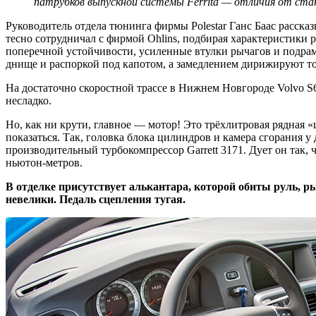
патрубков выпускной системы Ferrita — отличия от ста
Руководитель отдела тюнинга фирмы Polestar Ганс Баас рассказы
тесно сотрудничал с фирмой Ohlins, подбирая характеристик
поперечной устойчивости, усиленные втулки рычагов и подра
днище и распоркой под капотом, а замедлением дирижируют 
На достаточно скоростной трассе в Нижнем Новгороде Volvo S60
несладко.
Но, как ни крути, главное — мотор! Это трёхлитровая рядная «
показаться. Так, головка блока цилиндров и камера сгорания 
производительный турбокомпрессор Garrett 3171. Дует он так, 
ньютон-метров.
В отделке присутствует алькантара, которой обиты руль, ры
невелики. Педаль сцепления тугая.