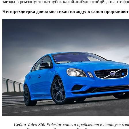
заезды в ремзону: то патрубок какой-нибудь отойдёт, то антиф
Четырёхдверка довольно тихая на ходу: в салон прорываю
Седан Volvo S60 Polestar хоть и пребывает в статусе ко