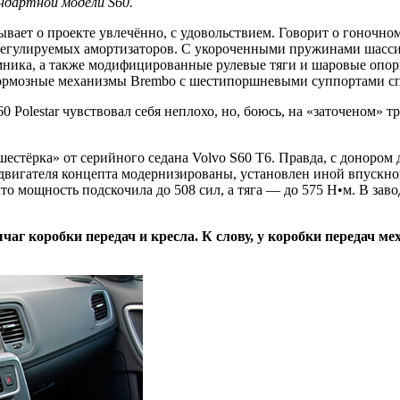
ндартной модели S60.
вает о проекте увлечённо, с удовольствием. Говорит о гоночном 
и регулируемых амортизаторов. С укороченными пружинами шасс
мника, а также модифицированные рулевые тяги и шаровые опор
тормозные механизмы Brembo с шестипоршневыми суппортами сп
 Polestar чувствовал себя неплохо, но, боюсь, на «заточеном» 
шестёрка» от серийного седана Volvo S60 T6. Правда, с донором 
у двигателя концепта модернизированы, установлен иной впускн
что мощность подскочила до 508 сил, а тяга — до 575 Н•м. В зав
чаг коробки передач и кресла. К слову, у коробки передач м