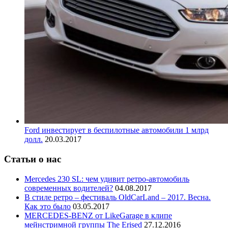
Ford инвестирует в беспилотные автомобили 1 млрд
долл.
20.03.2017
Статьи о нас
Mercedes 230 SL: чем удивит ретро-автомобиль
современных водителей?
04.08.2017
В стиле ретро – фестиваль OldCarLand – 2017. Весна.
Как это было
03.05.2017
MERCEDES-BENZ от LikeGarage в клипе
мейнстримной группы The Erised
27.12.2016