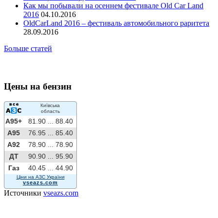
Как мы побывали на осеннем фестивале Old Car Land
2016
04.10.2016
OldCarLand 2016 – фестиваль автомобильного раритета
28.09.2016
Больше статей
Цены на бензин
Київська
область
A95+
81.90 ...
88.40
A95
76.95 ...
85.40
A92
78.90 ...
78.90
ДТ
90.90 ...
95.90
Газ
40.45 ...
44.90
Ціни на АЗС України
vseazs.com
Источники
vseazs.com