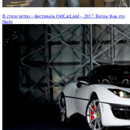
В стиле ретро – фестиваль OldCarLand – 2017. Весна. Как это
было