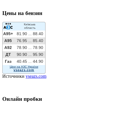
Цены на бензин
Київська
область
A95+
81.90 ...
88.40
A95
76.95 ...
85.40
A92
78.90 ...
78.90
ДТ
90.90 ...
95.90
Газ
40.45 ...
44.90
Ціни на АЗС України
vseazs.com
Источники
vseazs.com
Онлайн пробки