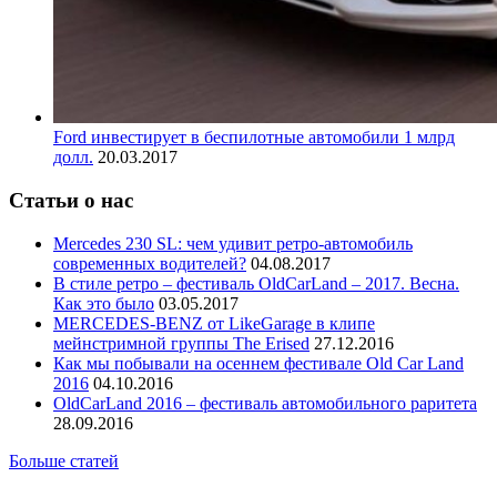
Ford инвестирует в беспилотные автомобили 1 млрд
долл.
20.03.2017
Статьи о нас
Mercedes 230 SL: чем удивит ретро-автомобиль
современных водителей?
04.08.2017
В стиле ретро – фестиваль OldCarLand – 2017. Весна.
Как это было
03.05.2017
MERCEDES-BENZ от LikeGarage в клипе
мейнстримной группы The Erised
27.12.2016
Как мы побывали на осеннем фестивале Old Car Land
2016
04.10.2016
OldCarLand 2016 – фестиваль автомобильного раритета
28.09.2016
Больше статей