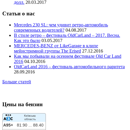
долл.
20.03.2017
Статьи о нас
Mercedes 230 SL: чем удивит ретро-автомобиль
современных водителей?
04.08.2017
В стиле ретро – фестиваль OldCarLand – 2017. Весна.
Как это было
03.05.2017
MERCEDES-BENZ от LikeGarage в клипе
мейнстримной группы The Erised
27.12.2016
Как мы побывали на осеннем фестивале Old Car Land
2016
04.10.2016
OldCarLand 2016 – фестиваль автомобильного раритета
28.09.2016
Больше статей
Цены на бензин
Київська
область
A95+
81.90 ...
88.40