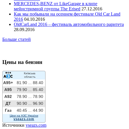
MERCEDES-BENZ от LikeGarage в клипе
мейнстримной группы The Erised
27.12.2016
Как мы побывали на осеннем фестивале Old Car Land
2016
04.10.2016
OldCarLand 2016 – фестиваль автомобильного раритета
28.09.2016
Больше статей
Цены на бензин
Київська
область
A95+
81.90 ...
88.40
A95
79.90 ...
85.40
A92
78.90 ...
78.90
ДТ
90.90 ...
96.90
Газ
40.45 ...
44.90
Ціни на АЗС України
vseazs.com
Источники
vseazs.com