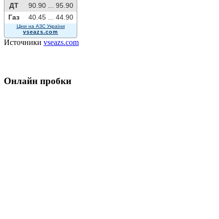
ДТ
90.90 ...
95.90
Газ
40.45 ...
44.90
Ціни на АЗС України
vseazs.com
Источники
vseazs.com
Онлайн пробки