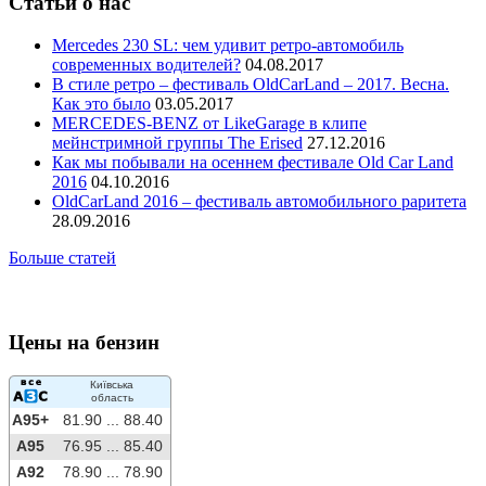
Статьи о нас
Mercedes 230 SL: чем удивит ретро-автомобиль
современных водителей?
04.08.2017
В стиле ретро – фестиваль OldCarLand – 2017. Весна.
Как это было
03.05.2017
MERCEDES-BENZ от LikeGarage в клипе
мейнстримной группы The Erised
27.12.2016
Как мы побывали на осеннем фестивале Old Car Land
2016
04.10.2016
OldCarLand 2016 – фестиваль автомобильного раритета
28.09.2016
Больше статей
Цены на бензин
Київська
область
A95+
81.90 ...
88.40
A95
76.95 ...
85.40
A92
78.90 ...
78.90