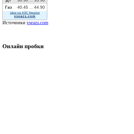
ДТ
90.90 ...
95.90
Газ
40.45 ...
44.90
Ціни на АЗС України
vseazs.com
Источники
vseazs.com
Онлайн пробки