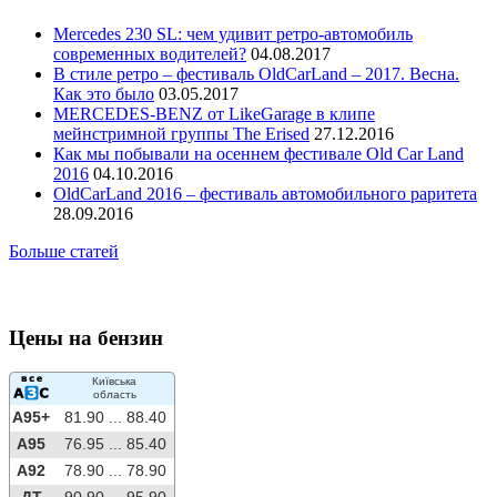
Mercedes 230 SL: чем удивит ретро-автомобиль
современных водителей?
04.08.2017
В стиле ретро – фестиваль OldCarLand – 2017. Весна.
Как это было
03.05.2017
MERCEDES-BENZ от LikeGarage в клипе
мейнстримной группы The Erised
27.12.2016
Как мы побывали на осеннем фестивале Old Car Land
2016
04.10.2016
OldCarLand 2016 – фестиваль автомобильного раритета
28.09.2016
Больше статей
Цены на бензин
Київська
область
A95+
81.90 ...
88.40
A95
76.95 ...
85.40
A92
78.90 ...
78.90