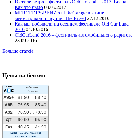
В стиле ретро – фестиваль OldCarLand – 2017. Весна.
Как это было
03.05.2017
MERCEDES-BENZ от LikeGarage в клипе
мейнстримной группы The Erised
27.12.2016
Как мы побывали на осеннем фестивале Old Car Land
2016
04.10.2016
OldCarLand 2016 – фестиваль автомобильного раритета
28.09.2016
Больше статей
Цены на бензин
Київська
область
A95+
81.90 ...
88.40
A95
76.95 ...
85.40
A92
78.90 ...
78.90
ДТ
90.90 ...
95.90
Газ
40.45 ...
44.90
Ціни на АЗС України
vseazs.com