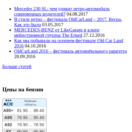
Mercedes 230 SL: чем удивит ретро-автомобиль
современных водителей?
04.08.2017
В стиле ретро – фестиваль OldCarLand – 2017. Весна.
Как это было
03.05.2017
MERCEDES-BENZ от LikeGarage в клипе
мейнстримной группы The Erised
27.12.2016
Как мы побывали на осеннем фестивале Old Car Land
2016
04.10.2016
OldCarLand 2016 – фестиваль автомобильного раритета
28.09.2016
Больше статей
Цены на бензин
Київська
область
A95+
81.90 ...
88.40
A95
76.95 ...
85.40
A92
78.90 ...
78.90
ДТ
90.90 ...
95.90