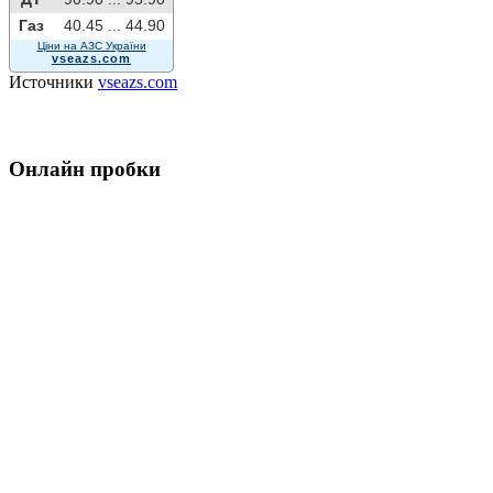
Газ
40.45 ...
44.90
Ціни на АЗС України
vseazs.com
Источники
vseazs.com
Онлайн пробки